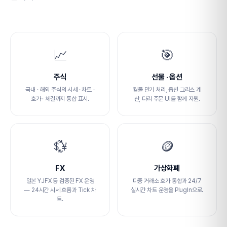
📈
🎯
주식
선물 · 옵션
국내 · 해외 주식의 시세 · 차트 ·
월물 만기 처리, 옵션 그리스 계
호가 · 체결까지 통합 표시.
산, 다리 주문 UI를 함께 지원.
💱
🪙
FX
가상화폐
일본 YJFX 등 검증된 FX 운영
다중 거래소 호가 통합과 24/7
— 24시간 시세 흐름과 Tick 차
실시간 차트 운영을 PlugIn으로.
트.